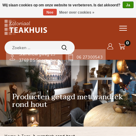
Wij slaan cookies op om onze website te verbeteren. Is dat akkoord?
Ja
Nee
Meer over cookies »
0
Sterrenbergweg 23
06 27300543
3769 BS Soesterberg
Producten getagd met wandrek
rond hout
Home
Tags
wandrek rond hout