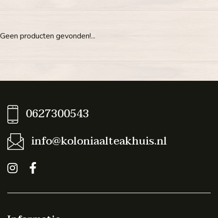
Geen producten gevonden!...
0627300543
info@koloniaalteakhuis.nl