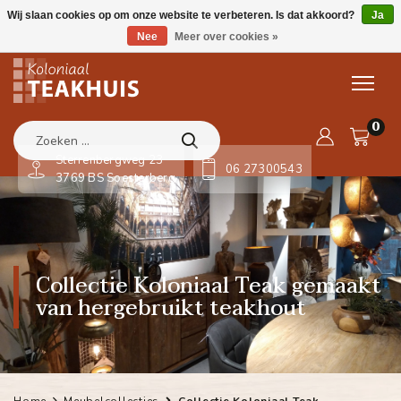
Wij slaan cookies op om onze website te verbeteren. Is dat akkoord?
Ja
Nee
Meer over cookies »
0
Sterrenbergweg 23
06 27300543
3769 BS Soesterberg
Collectie Koloniaal Teak gemaakt
van hergebruikt teakhout
Home
Meubelcollecties
Collectie Koloniaal Teak