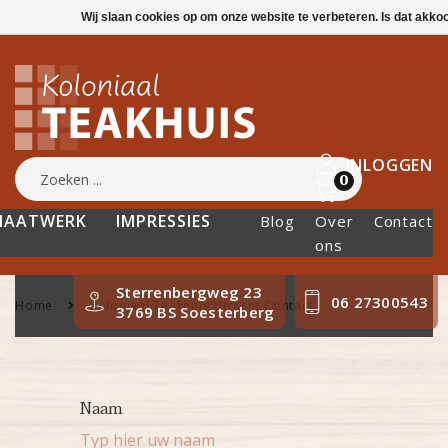
Wij slaan cookies op om onze website te verbeteren. Is dat akk
INLOGGEN
0
MAATWERK
IMPRESSIES
Blog
Over
Contact
ons
Sterrenbergweg 23
06 27300543
Home
Koloniaal Teakhuis Utrecht Contact
3769 BS Soesterberg
Naam