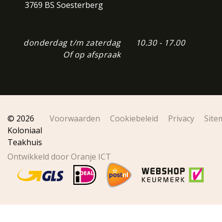
3769 BS Soesterberg
donderdag t/m zaterdag
10.30 - 17.00
Of op afspraak
© 2026
Voorwaarden
Cookiebeleid
Privacy
Site
Koloniaal
Teakhuis
Ontwikkeld door Oranje ICT