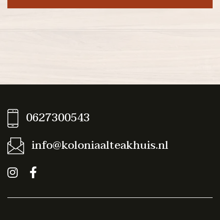
0627300543
info@koloniaalteakhuis.nl