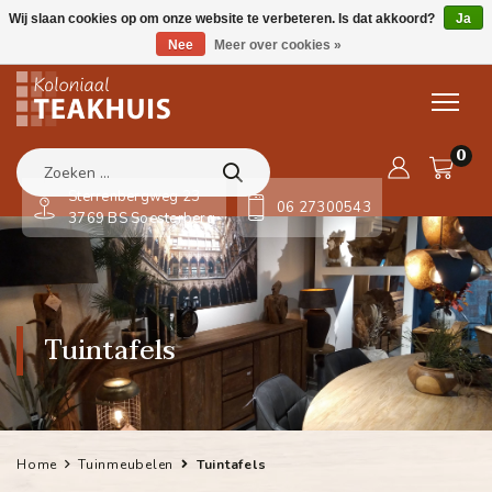
Wij slaan cookies op om onze website te verbeteren. Is dat akkoord?
Ja
Nee
Meer over cookies »
0
Sterrenbergweg 23
06 27300543
3769 BS Soesterberg
Tuintafels
Home
Tuinmeubelen
Tuintafels