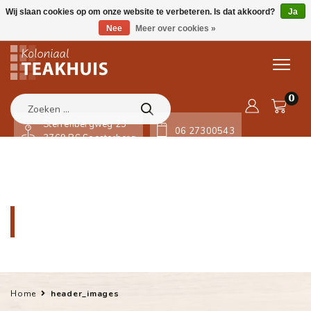
Wij slaan cookies op om onze website te verbeteren. Is dat akkoord?
Ja
Nee
Meer over cookies »
0
Sterrenbergweg 23
06 27300543
3769 BS Soesterberg
header_images
Home
header_images