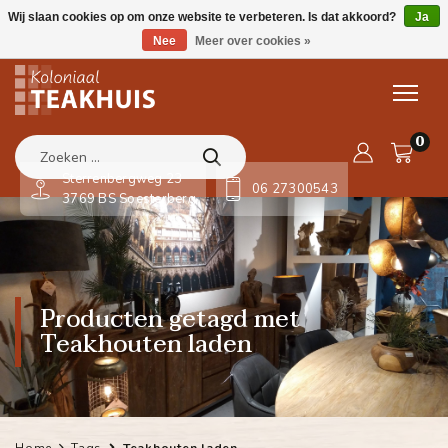
Wij slaan cookies op om onze website te verbeteren. Is dat akkoord?
Ja
Nee
Meer over cookies »
0
Sterrenbergweg 23
06 27300543
3769 BS Soesterberg
Producten getagd met
Teakhouten laden
Home
Tags
Teakhouten laden