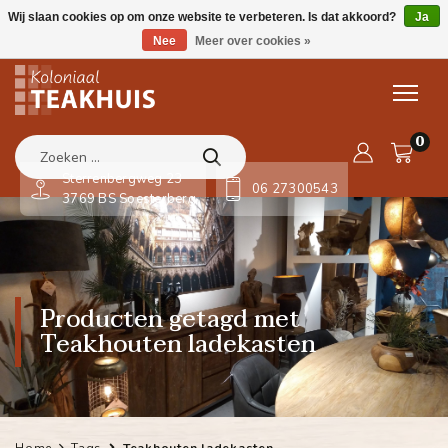
Wij slaan cookies op om onze website te verbeteren. Is dat akkoord?
Ja
Nee
Meer over cookies »
0
Sterrenbergweg 23
06 27300543
3769 BS Soesterberg
Producten getagd met
Teakhouten ladekasten
Home
Tags
Teakhouten ladekasten