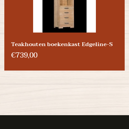
Teakhouten boekenkast Edgeline-S
€739,00