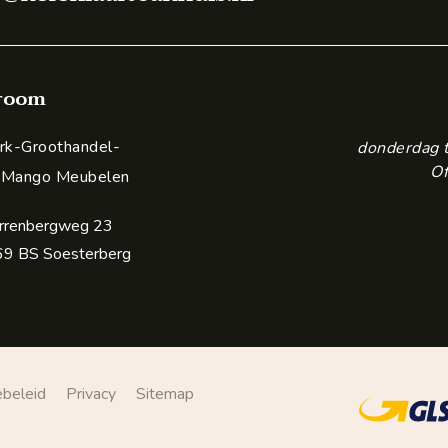
room
k-Groothandel-
donderdag 
Of
 Mango Meubelen
rrenbergweg 23
9 BS Soesterberg
ebeleid
Privacy
Sitemap