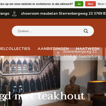
kies op om onze website te verbeteren. Is dat akkoord?
Ja
Nee
Meer 
 Mango
showroom meubelen Sterrenbergweg 23 3769 B
BELCOLLECTIES
AANBIEDINGEN
MAATWERK
Sterrenbergweg 23
3769 BS Soesterberg
gd met teakhout