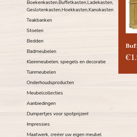
Boekenkasten,Buffetkasten,Ladekasten,
Geslotenkasten,Hoekkasten,Kanokasten
Teakbanken
Stoelen
Bedden
Buf
Badmeubelen
€1.
Kleinmeubelen, spiegels en decoratie
Tuinmeubelen
Onderhoudsproducten
Meubelcollecties
Aanbiedingen
Dumpertjes voor spotprijzen!
Impressies
Maatwerk, creëer uw eigen meubel