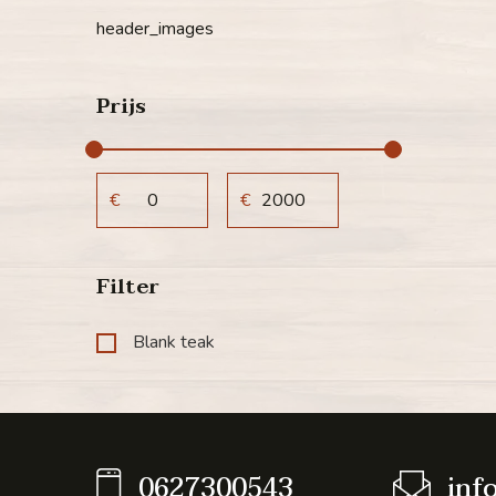
header_images
Prijs
€
€
Filter
Blank teak
0627300543
inf