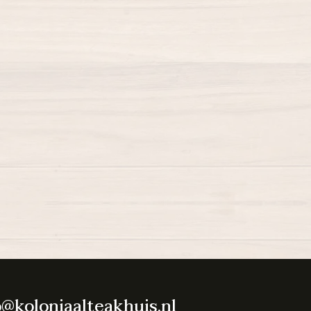
o@koloniaalteakhuis.nl