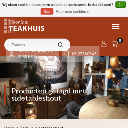
Wij slaan cookies op om onze website te verbeteren. Is dat akkoord?
Ja
Nee
Meer over cookies »
0
Sterrenbergweg 23
06 27300543
3769 BS Soesterberg
Producten getagd met
sidetableshout
Home
Tags
sidetableshout