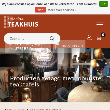
Wij slaan cookies op om onze website te verbeteren. Is dat akkoord?
Ja
Nee
Meer over cookies »
0
Sterrenbergweg 23
06 27300543
3769 BS Soesterberg
Producten getagd met robuuste
teaktafels
Home
Tags
robuuste teaktafels