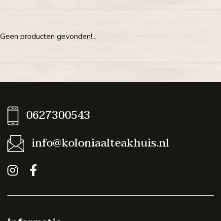
Geen producten gevonden!...
0627300543
info@koloniaalteakhuis.nl