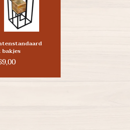
ntenstandaard
 bakjes
69,00