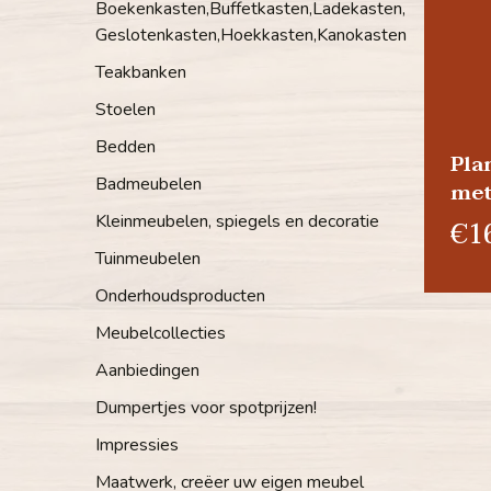
Boekenkasten,Buffetkasten,Ladekasten,
Geslotenkasten,Hoekkasten,Kanokasten
Teakbanken
Stoelen
Bedden
Pla
Badmeubelen
met
Kleinmeubelen, spiegels en decoratie
€1
Tuinmeubelen
Onderhoudsproducten
Meubelcollecties
Aanbiedingen
Dumpertjes voor spotprijzen!
Impressies
Maatwerk, creëer uw eigen meubel