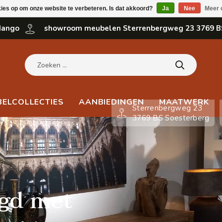
kies op om onze website te verbeteren. Is dat akkoord?
Ja
Nee
Meer 
 Mango
showroom meubelen Sterrenbergweg 23 3769 B
BELCOLLECTIES
AANBIEDINGEN
MAATWERK
Sterrenbergweg 23
3769 BS Soesterberg
agd met