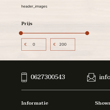
header_images
Prijs
€
€
0627300543
inf
Informatie
Show