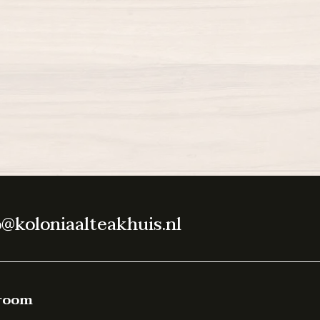
o@koloniaalteakhuis.nl
room