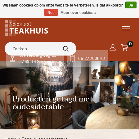
Wij slaan cookies op om onze website te verbeteren. Is dat akkoord?
Ja
Nee
Meer over cookies »
0
Sterrenbergweg 23
06 27300543
3769 BS Soesterberg
Producten getagd met
oudesidetable
Home
Tags
oudesidetable