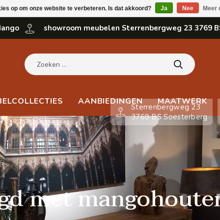
kies op om onze website te verbeteren. Is dat akkoord?
Ja
Nee
Meer 
 Mango
showroom meubelen Sterrenbergweg 23 3769 B
BELCOLLECTIES
AANBIEDINGEN
MAATWERK
Sterrenbergweg 23
3769 BS Soesterberg
agd met mangohoute