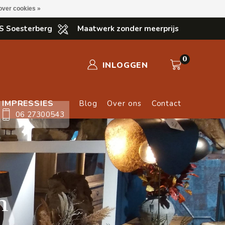
over cookies »
S Soesterberg
Maatwerk zonder meerprijs
0
INLOGGEN
IMPRESSIES
Blog
Over ons
Contact
06 27300543
n