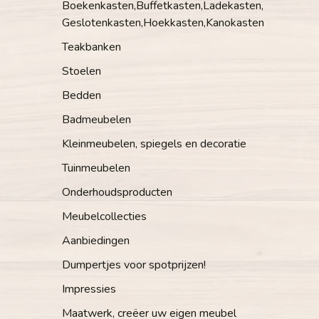
Boekenkasten,Buffetkasten,Ladekasten,
Geslotenkasten,Hoekkasten,Kanokasten
Teakbanken
Stoelen
Bedden
Badmeubelen
Kleinmeubelen, spiegels en decoratie
Tuinmeubelen
Onderhoudsproducten
Meubelcollecties
Aanbiedingen
Dumpertjes voor spotprijzen!
Impressies
Maatwerk, creëer uw eigen meubel