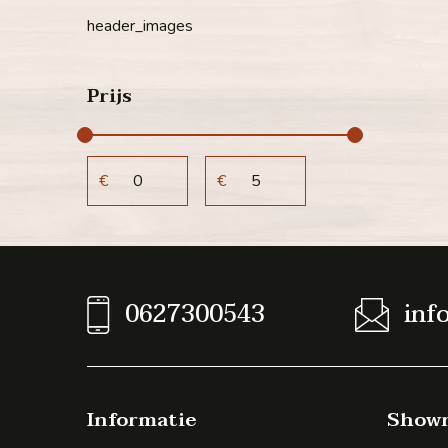
header_images
Prijs
€
€
0627300543
inf
Informatie
Show