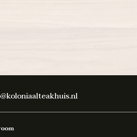
o@koloniaalteakhuis.nl
room