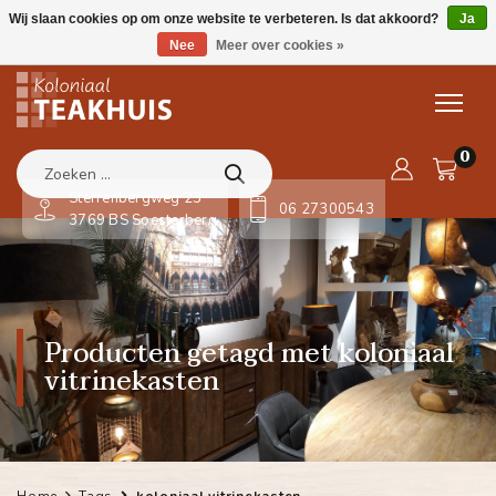
Wij slaan cookies op om onze website te verbeteren. Is dat akkoord?
Ja
Nee
Meer over cookies »
0
Sterrenbergweg 23
06 27300543
3769 BS Soesterberg
Producten getagd met koloniaal
vitrinekasten
Home
Tags
koloniaal vitrinekasten