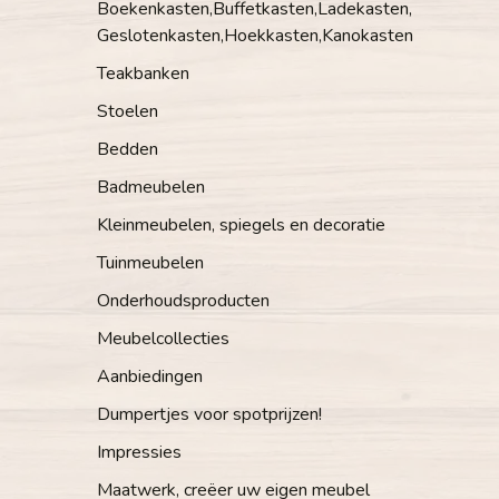
Boekenkasten,Buffetkasten,Ladekasten,
Geslotenkasten,Hoekkasten,Kanokasten
Teakbanken
Stoelen
Bedden
Badmeubelen
Kleinmeubelen, spiegels en decoratie
Tuinmeubelen
Onderhoudsproducten
Meubelcollecties
Aanbiedingen
Dumpertjes voor spotprijzen!
Impressies
Maatwerk, creëer uw eigen meubel