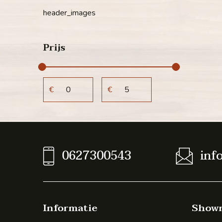
header_images
Prijs
€
€
0627300543
inf
Informatie
Show