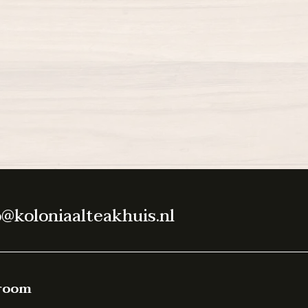
o@koloniaalteakhuis.nl
room