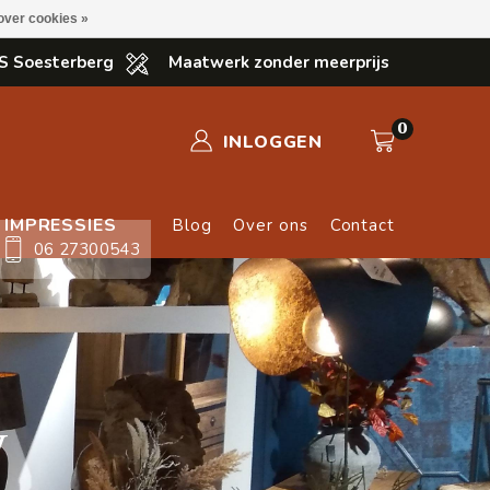
over cookies »
S Soesterberg
Maatwerk zonder meerprijs
0
INLOGGEN
IMPRESSIES
Blog
Over ons
Contact
06 27300543
v