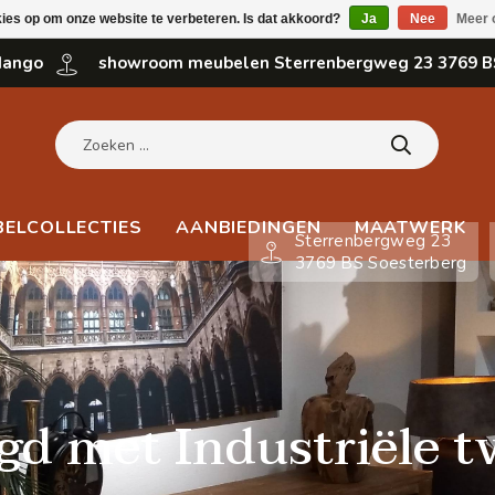
kies op om onze website te verbeteren. Is dat akkoord?
Ja
Nee
Meer 
 Mango
showroom meubelen Sterrenbergweg 23 3769 B
BELCOLLECTIES
AANBIEDINGEN
MAATWERK
Sterrenbergweg 23
3769 BS Soesterberg
gd met Industriële t