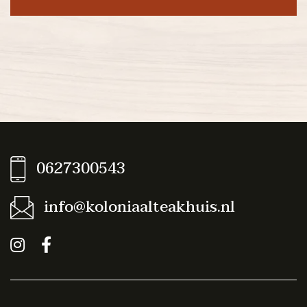
0627300543
info@koloniaalteakhuis.nl