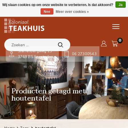
Wij slaan cookies op om onze website te verbeteren. Is dat akkoord?
Ja
Nee
Meer over cookies »
0
Sterrenbergweg 23
06 27300543
3769 BS Soesterberg
Producten getagd met
houtentafel
Home
Tags
houtentafel