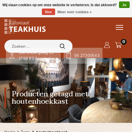
Wij slaan cookies op om onze website te verbeteren. Is dat akkoord?
Ja
Nee
Meer over cookies »
0
Sterrenbergweg 23
06 27300543
3769 BS Soesterberg
Producten getagd met
houtenhoekkast
Home
Tags
houtenhoekkast