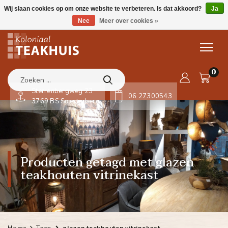
Wij slaan cookies op om onze website te verbeteren. Is dat akkoord?
Ja
Nee
Meer over cookies »
0
Sterrenbergweg 23
06 27300543
3769 BS Soesterberg
Producten getagd met glazen
teakhouten vitrinekast
Home
Tags
glazen teakhouten vitrinekast