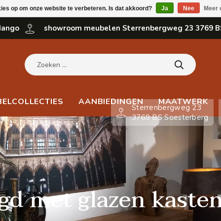
kies op om onze website te verbeteren. Is dat akkoord?
Ja
Nee
Meer 
 Mango
showroom meubelen Sterrenbergweg 23 3769 B
BELCOLLECTIES
AANBIEDINGEN
MAATWERK
Sterrenbergweg 23
3769 BS Soesterberg
gd met glazen kaste