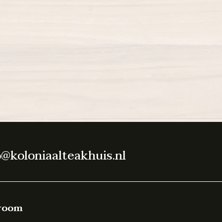
o@koloniaalteakhuis.nl
room