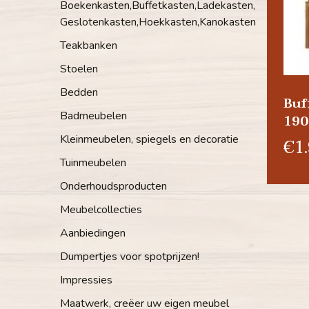
Boekenkasten,Buffetkasten,Ladekasten,
Geslotenkasten,Hoekkasten,Kanokasten
Teakbanken
Stoelen
Bedden
Buf
Badmeubelen
19
Kleinmeubelen, spiegels en decoratie
€1.
Tuinmeubelen
Onderhoudsproducten
Meubelcollecties
Aanbiedingen
Dumpertjes voor spotprijzen!
Impressies
Maatwerk, creëer uw eigen meubel