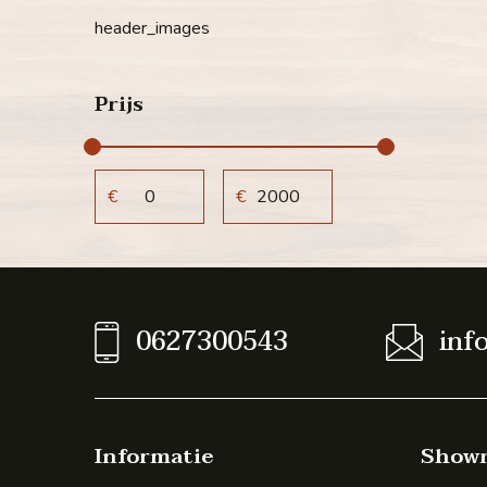
header_images
Prijs
€
€
0627300543
inf
Informatie
Show