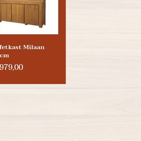
fetkast Milaan
0cm
979,00