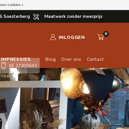
over cookies »
S Soesterberg
Maatwerk zonder meerprijs
0
INLOGGEN
IMPRESSIES
Blog
Over ons
Contact
06 27300543
n