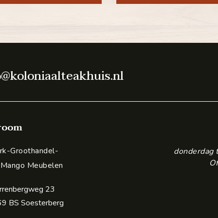
o@koloniaalteakhuis.nl
room
k-Groothandel-
donderdag 
Of
 Mango Meubelen
rrenbergweg 23
9 BS Soesterberg