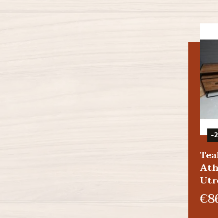
-
Tea
Ath
Utr
€8