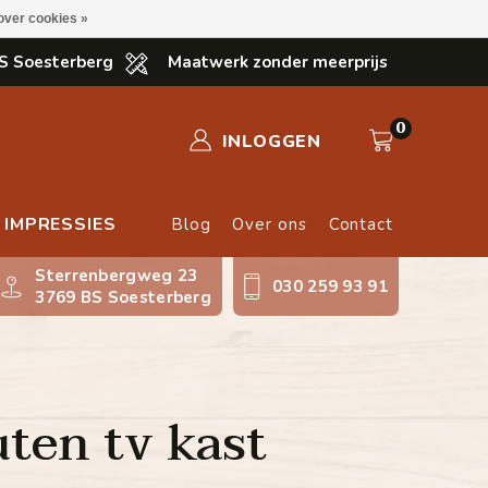
over cookies »
S Soesterberg
Maatwerk zonder meerprijs
0
INLOGGEN
IMPRESSIES
Blog
Over ons
Contact
Sterrenbergweg 23
030 259 93 91
3769 BS Soesterberg
ten tv kast