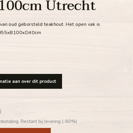
100cm Utrecht
an oud geborsteld teakhout. Het open vak is
: H55xB100xD40cm
atie aan over dit product
)
betaling. Restant bij levering (-80%)