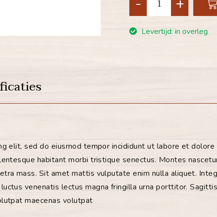
-
+
Levertijd: in overleg
ficaties
ng elit, sed do eiusmod tempor incididunt ut labore et dolore
lentesque habitant morbi tristique senectus.
Montes nascetur 
retra mass.
Sit amet mattis vulputate enim nulla aliquet.
Integ
uctus venenatis lectus magna fringilla urna porttitor.
Sagitti
volutpat maecenas volutpat