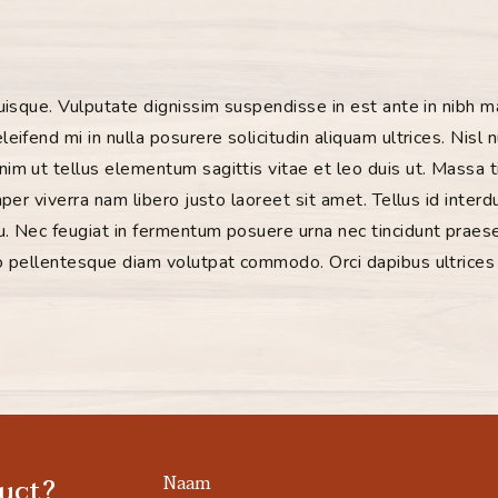
quisque.
Vulputate dignissim suspendisse in est ante in nibh m
eifend mi in nulla posurere solicitudin aliquam ultrices.
Nisl 
nim ut tellus elementum sagittis vitae et leo duis ut.
Massa ti
mper viverra nam libero justo laoreet sit amet.
Tellus id interd
u.
Nec feugiat in fermentum posuere urna nec tincidunt prae
io pellentesque diam volutpat commodo.
Orci dapibus ultrices 
Naam
uct?