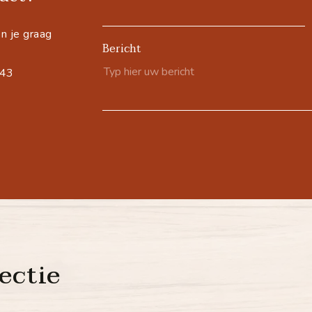
n je graag
Bericht
543
ectie