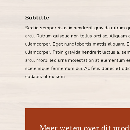
Subtitle
Sed id semper risus in hendrerit gravida rutrum 
arcu.
Rutrum quisque non tellus orci ac.
Aliquam el
ullamcorper.
Eget nunc lobortis mattis aliquam.
E
ullamcorper.
Proin gravida hendrerit lectus a. se
arcu.
Morbi leo urna molestation at elementum e
scelerisque fermentum dui.
Ac felis donec et od
sodales ut eu sem.
Meer weten over dit prod