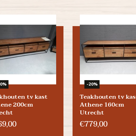
20%
-20%
khouten tv kast
Teakhouten tv kas
ene 200cm
Athene 160cm
echt
Utrecht
69,00
€779,00