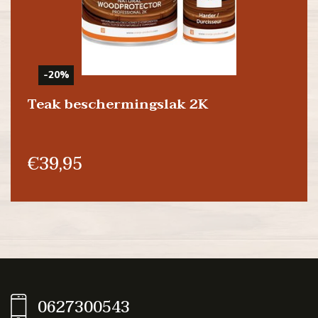
-20%
Teak beschermingslak 2K
€39,95
0627300543