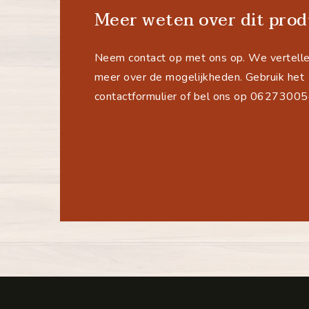
Meer weten over dit prod
Neem contact op met ons op. We vertelle
meer over de mogelijkheden. Gebruik het
contactformulier of bel ons op 0627300