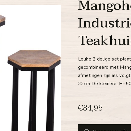
Mangoho
Industri
Teakhui
Leuke 2 delige set plan
gecombineerd met Mango
afmetingen zijn als vol
33cm De kleinere; H=5
€84,95