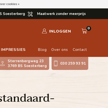
over cookies »
S Soesterberg
Maatwerk zonder meerprijs
0
INLOGGEN
IMPRESSIES
Blog
Over ons
Contact
Sterrenbergweg 23
030 259 93 91
3769 BS Soesterberg
standaard-