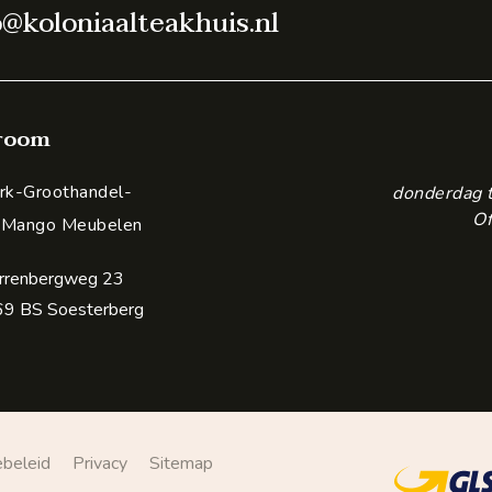
o@koloniaalteakhuis.nl
room
k-Groothandel-
donderdag 
Of
 Mango Meubelen
rrenbergweg 23
9 BS Soesterberg
ebeleid
Privacy
Sitemap