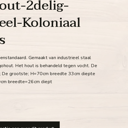
ut-2delig-
eel-Koloniaal
s
tenstandaard. Gemaakt van industrieel staal
hout. Het hout is behandeld tegen vocht. De
gt; De grootste; H=70cm breedte 33cm diepte
0cm breedte=26cm diept