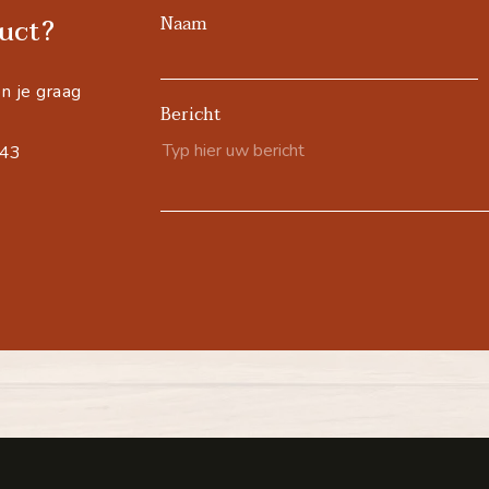
Naam
uct?
n je graag
Bericht
543