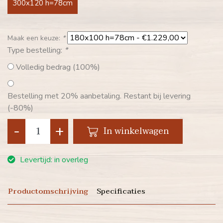
300x120 h=78cm
Maak een keuze:
*
Type bestelling:
*
Volledig bedrag (100%)
Bestelling met 20% aanbetaling. Restant bij levering
(-80%)
-
+
In winkelwagen
Levertijd: in overleg
Productomschrijving
Specificaties