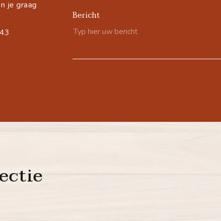
n je graag
Bericht
543
ectie