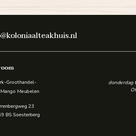
o@koloniaalteakhuis.nl
room
k-Groothandel-
donderdag 
Of
 Mango Meubelen
rrenbergweg 23
9 BS Soesterberg