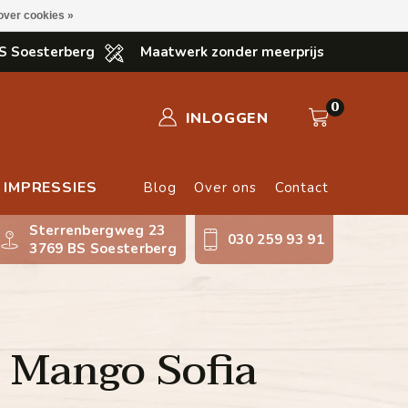
over cookies »
S Soesterberg
Maatwerk zonder meerprijs
0
INLOGGEN
IMPRESSIES
Blog
Over ons
Contact
Sterrenbergweg 23
030 259 93 91
3769 BS Soesterberg
r Mango Sofia