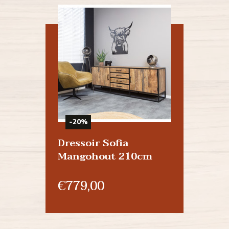
-20%
Dressoir Sofia
Mangohout 210cm
€779,00